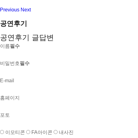
Previous
Next
공연후기
공연후기 글답변
이름
필수
비밀번호
필수
E-mail
홈페이지
포토
이모티콘
FA아이콘
내사진