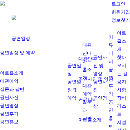
로그인
회원가입
정보찾기
아트
커
공연일정
홀소
대관
뮤
개
공연일정 및 예약
안내
니
공연사
찾아
대관안내
아트
티
공연일
진 및
오시
홀소
공
아트홀소개
정
영상
는 길
개
연
공연사진 및 영상
대관예약
공연일
공연사
공지
대관
후
질문과 답변
정 및
진
사항
예약
기
공연사진
예약
공연영
장비
커뮤니티
질문
공
공연영상
상
리스
과
연
공연후기
트
답변
홍
아트홀소개
공연홍보
시설
보