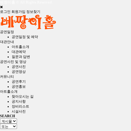
베짱이홀 © All Rights Reserved.
로그인
회원가입
정보찾기
공연일정
공연일정 및 예약
대관안내
아트홀소개
대관예약
질문과 답변
공연사진 및 영상
공연사진
공연영상
커뮤니티
공연후기
공연홍보
아트홀소개
찾아오시는 길
공지사항
장비리스트
시설사진
SEARCH