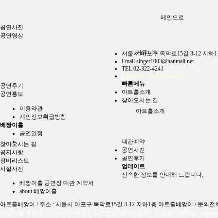
메인으로
공연사진
공연영상
커뮤니티
서울시 마포구 독막로15길 3-12 지하
Email
singer1003@hanmail.net
TEL
02-322-4241
Facebook.com/bezzang2ya
빠른메뉴
공연후기
아트홀소개
공연홍보
찾아오시는 길
이용약관
아트홀소개
개인정보취급방침
베짱이홀
공연일정
대관예약
찾아오시는 길
공연사진
공지사항
공연후기
장비리스트
업데이트
시설사진
신속한 정보를 안내해 드립니다.
베짱이홀 공연장 대관 계약서
about 베짱이홀
아트홀베짱이 / 주소 : 서울시 마포구 독막로15길 3-12 지하1층 아트홀베짱이 / 문의전화 : 0
사업자등록번호 : 105-20-20070 / 개인정보관리책임자 : 한경진 / 이메일 : singer10