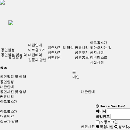
아트홀소개
대관안내
공연사진 및 영상
커뮤니티
찾아오시는 길
공연일정
아트홀소개
공연사진
공연후기
공지사항
공연일정 및 예약
대관예약
공연일정
공연영상
공연홍보
장비리스트
질문과 답변
시설사진
공연일정 및 예약
메인
공연일정
대관안내
공연사진 및 영상
대관안내
커뮤니티
아트홀소개
Have a Nice Day!
아이디
아트홀소개
대관예약
비밀번호
질문과 답변
자동로그인
공연사진 및 영상
회원가입
정보찾