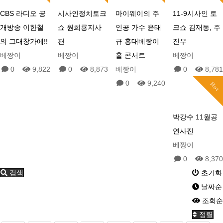
CBS 라디오 공
시사인정치토크
마이웨이의 주
11-9시사인 토
개방송 이한철
쇼 원희룡지사
인공 가수 윤태
크쇼 김재동, 주
의 그대창가에!!
편
규 홍대베짱이
진우
베짱이
베짱이
홀 콘서트
베짱이
0
9,822
0
8,873
베짱이
0
8,781
0
9,240
Hot
박강수 11월공
연사진
베짱이
0
8,370
검색
초기화
날짜순
조회순
정렬