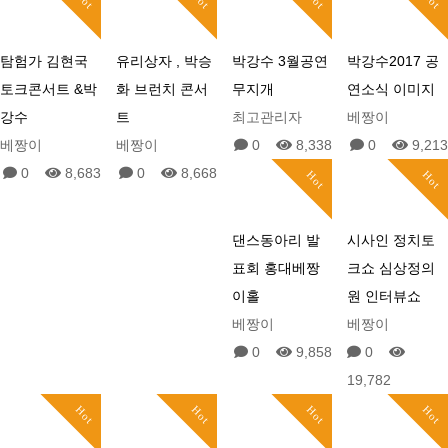
탐험가 김현국
유리상자 , 박승
박강수 3월공연
박강수2017 공
토크콘서트 &박
화 브런치 콘서
무지개
연소식 이미지
강수
트
최고관리자
베짱이
베짱이
베짱이
0
8,338
0
9,213
0
8,683
0
8,668
Hot
Hot
댄스동아리 발
시사인 정치토
표회 홍대베짱
크쇼 심상정의
이홀
원 인터뷰쇼
베짱이
베짱이
0
9,858
0
19,782
Hot
Hot
Hot
Hot