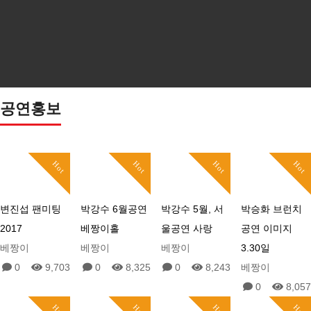
Previous
Next
공연홍보
Hot
Hot
Hot
Hot
변진섭 팬미팅
박강수 6월공연
박강수 5월, 서
박승화 브런치
2017
베짱이홀
울공연 사랑
공연 이미지
베짱이
베짱이
베짱이
3.30일
0
9,703
0
8,325
0
8,243
베짱이
0
8,057
Hot
Hot
Hot
Hot