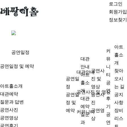
로그인
회원가입
정보찾기
아트
커
공연일정
홀소
대관
뮤
개
공연일정 및 예약
안내
니
공연사
찾아
대관안내
아트
티
공연일
진 및
오시
홀소
공
아트홀소개
정
영상
는 길
개
연
공연사진 및 영상
대관예약
공연일
공연사
공지
대관
후
질문과 답변
정 및
진
사항
예약
기
공연사진
예약
공연영
장비
커뮤니티
질문
공
공연영상
상
리스
과
연
공연후기
트