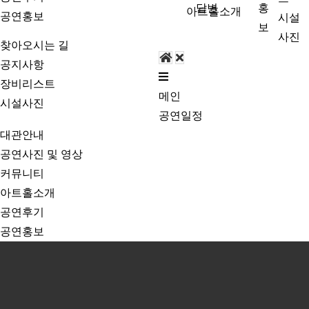
답변
홍
아트홀소개
공연홍보
시설
보
사진
찾아오시는 길
공지사항
장비리스트
메인
시설사진
공연일정
대관안내
공연사진 및 영상
커뮤니티
아트홀소개
공연후기
공연홍보