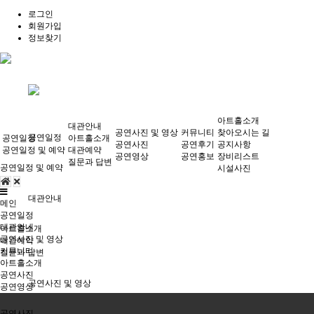
로그인
회원가입
정보찾기
아트홀소개
대관안내
공연사진 및 영상
커뮤니티
찾아오시는 길
공연일정
공연일정
아트홀소개
공연사진
공연후기
공지사항
공연일정 및 예약
대관예약
공연영상
공연홍보
장비리스트
질문과 답변
공연일정 및 예약
시설사진
대관안내
메인
공연일정
대관안내
아트홀소개
공연사진 및 영상
대관예약
커뮤니티
질문과 답변
아트홀소개
공연사진
공연사진 및 영상
공연영상
공연사진