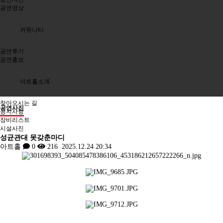
공연영상
커뮤니티
공연후기
공연홍보
아트홀소개
Previous
Next
찾아오시는 길
공연사진
공지사항
장비리스트
시설사진
성균관대 못갖춘마디
아트홀
0
216
2025.12.24 20:34