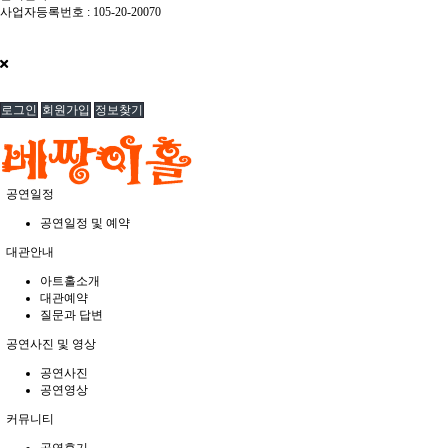
사업자등록번호 : 105-20-20070
개인정보관리책임자 : 한경진 / 이메일 : singer1003@hanmail.net
베짱이홀 © All Rights Reserved.
로그인
회원가입
정보찾기
공연일정
공연일정 및 예약
대관안내
아트홀소개
대관예약
질문과 답변
공연사진 및 영상
공연사진
공연영상
커뮤니티