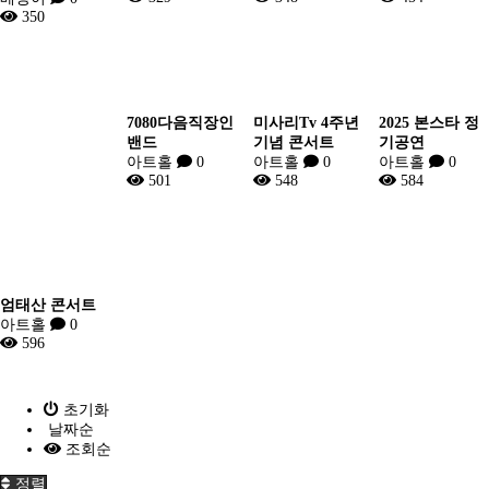
350
7080다음직장인
미사리Tv 4주년
2025 본스타 정
밴드
기념 콘서트
기공연
아트홀
0
아트홀
0
아트홀
0
501
548
584
엄태산 콘서트
아트홀
0
596
초기화
날짜순
조회순
정렬