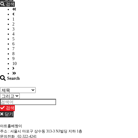
검색
1
2
3
4
5
6
7
8
9
10
Search
검색
닫기
아트홀베짱이
주소 : 서울시 마포구 상수동 313-3 NJ빌딩 지하 1층
문의전화 : 02-322-4241