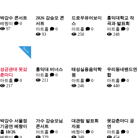
박강수 콘서트
2026 강승모 콘
드로우유어보이
홍익대학교 작
베짱이
0
서트
스
곡과 발표회
97
아트홀
0
아트홀
0
아트홀
0
93
250
248
Now
성균관대 못갖
홍익대 비너스
태성실용음악학
우리동네밴드연
춘마디
아트홀
0
원
합
211
아트홀
0
아트홀
0
아트홀
0
217
246
440
박강수 서울정
가수 강승모님
대관팀 발표회
못갖춘마디 공
기공연 베짱이
콘서트
자료
연
홀 10/26
아트홀
0
베짱이
0
아트홀
0
329
348
454
베짱이
0