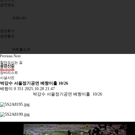
공연영상
커뮤니티
공연후기
공연홍보
아트홀소개
Previous
Next
찾아오시는 길
공연사진
공지사항
장비리스트
시설사진
박강수 서울정기공연 베짱이홀 10/26
베짱이
0
351
2025.10.28 21:47
박강수 서울정기공연 베짱이홀 10/26