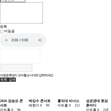
등록
비밀글
자동등록방지 숫자를 순서대로 입력하세요.
목록
답변
2026 강승모 콘
박강수 콘서트
홍익대 비너스
성균관대 못갖
서트
베짱이
0
99
아트홀
0
212
춘마디
아트홀
0
96
아트홀
0
218