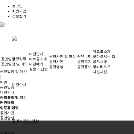
로그인
회원가입
정보찾기
아트홀소개
대관안내
공연사진 및 영상
커뮤니티
찾아오시는 길
공연일정
공연일정
아트홀소개
공연사진
공연후기
공지사항
공연일정 및 예약
대관예약
공연영상
공연홍보
장비리스트
질문과 답변
공연일정 및 예약
시설사진
메인
대관안내
공연일정
대관안내
아트홀소개
공연사진 및 영상
대관예약
커뮤니티
질문과 답변
아트홀소개
공연사진
공연영상
공연사진 및 영상
공연사진