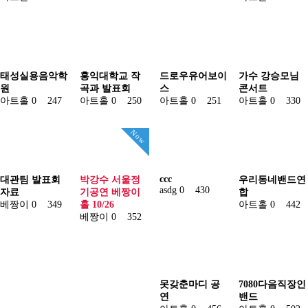
태성실용음악학
홍익대학교 작
드로우유어보이
가수 강승모님
원
곡과 발표회
스
콘서트
아트홀
0
247
아트홀
0
250
아트홀
0
251
아트홀
0
330
Now
ccc
대관팀 발표회
박강수 서울정
우리동네밴드연
asdg
0
430
자료
기공연 베짱이
합
베짱이
0
349
홀 10/26
아트홀
0
442
베짱이
0
352
못갖춘마디 공
7080다음직장인
연
밴드