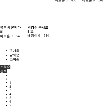
아트홀
0
456
아트홀
0
502
유투버 온맘다
박강수 콘서트
8-11
혜
베짱이
0
544
아트홀
0
540
초기화
날짜순
조회순
조회순
검색
1
2
3
4
5
6
7