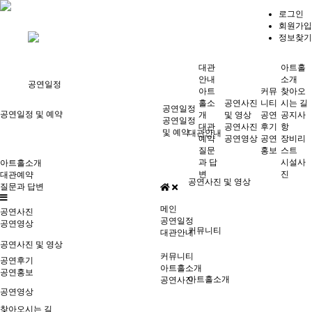
로그인
회원가입
정보찾기
대관
아트홀
안내
소개
공연일정
아트
커뮤
찾아오
홀소
공연사진
니티
시는 길
공연일정
공연일정 및 예약
개
및 영상
공연
공지사
공연일정
대관
공연사진
후기
항
및 예약
대관안내
예약
공연영상
공연
장비리
질문
홍보
스트
과 답
시설사
아트홀소개
변
진
대관예약
공연사진 및 영상
질문과 답변
메인
공연사진
공연일정
공연영상
커뮤니티
대관안내
공연사진 및 영상
커뮤니티
공연후기
아트홀소개
공연홍보
아트홀소개
공연사진
공연영상
찾아오시는 길