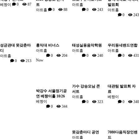
0
87
베짱이
트
아트홀
발표회
0
88
0
243
아트홀
아트홀
0
243
성균관대 못갖춘마
홍익대 비너스
태성실용음악학원
우리동네밴드연합
디
아트홀
아트홀
아트홀
0
204
0
240
0
431
아트홀
Now
0
213
가수 강승모님 콘
대관팀 발표회 자
박강수 서울정기공
서트
료
연 베짱이홀 10/26
아트홀
베짱이
베짱이
0
323
0
340
0
344
못갖춘마디 공연
7080다음직장인밴
아트홀
드