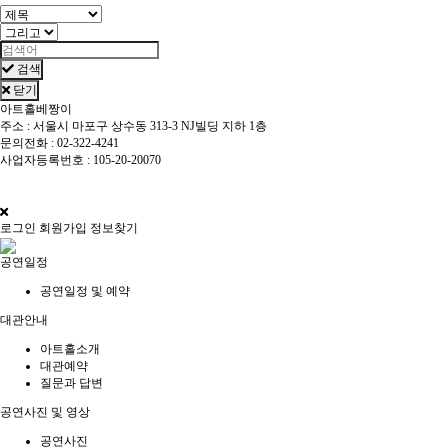
검색
닫기
아트홀베짱이
주소 : 서울시 마포구 상수동 313-3 NJ빌딩 지하 1층
문의전화 : 02-322-4241
사업자등록번호 : 105-20-20070
개인정보관리책임자 : 한경진 / 이메일 : singer1003@hanmail.net
베짱이홀 © All Rights Reserved.
로그인
회원가입
정보찾기
공연일정
공연일정 및 예약
대관안내
아트홀소개
대관예약
질문과 답변
공연사진 및 영상
공연사진