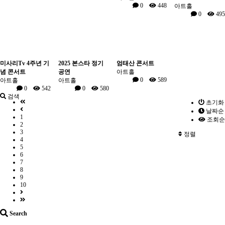
0
448
아트홀
0
495
미사리Tv 4주년 기
2025 본스타 정기
엄태산 콘서트
념 콘서트
공연
아트홀
0
589
아트홀
아트홀
0
542
0
580
검색
초기화
날짜순
1
조회순
2
3
정렬
4
5
6
7
8
9
10
Search