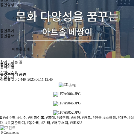
공연영상
커뮤니티
공연후기
공연홍보
아트홀소개
Previous
Next
찾아오시는 길
공연사진
공지사항
장비리스트
못갖춘마디 공연
시설사진
아트홀
0
449
2025.06.11 12:40
#상수역
,
#상수
,
#베짱이홀
,
#홍대
,
#공연장
,
#공연
,
#밴드
,
#연극
,
#소극장
,
#대관
,
#성
대
,
#못갖춘마디
,
#동아리
,
#기타
,
#어쿠스틱
,
#SKKU
0
Comments