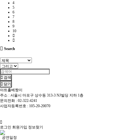
4
5
6
7
8
9
10
Search
검색
닫기
아트홀베짱이
주소 : 서울시 마포구 상수동 313-3 NJ빌딩 지하 1층
문의전화 : 02-322-4241
사업자등록번호 : 105-20-20070
개인정보관리책임자 : 한경진 / 이메일 : singer1003@hanmail.net
베짱이홀 © All Rights Reserved.
로그인
회원가입
정보찾기
공연일정