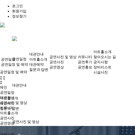
로그인
회원가입
정보찾기
아트홀소개
대관안내
공연사진 및 영상
커뮤니티
찾아오시는 길
공연일정
공연일정
아트홀소개
공연사진
공연후기
공지사항
공연일정 및 예약
대관예약
공연영상
공연홍보
장비리스트
질문과 답변
공연일정 및 예약
시설사진
대관안내
메인
공연일정
대관안내
아트홀소개
공연사진 및 영상
대관예약
커뮤니티
질문과 답변
아트홀소개
공연사진
공연사진 및 영상
공연영상
공연사진