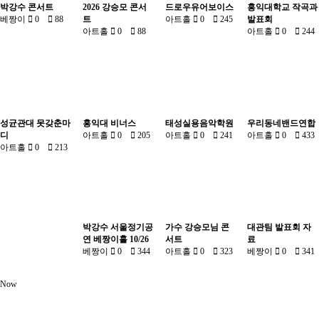
박강수 콘서트
2026 강승모 콘서
드로우유어보이스
홍익대학교 작곡과
베짱이
0
88
트
아트홀
0
245
발표회
아트홀
0
88
아트홀
0
244
성균관대 못갖춘마
홍익대 비너스
태성실용음악학원
우리동네밴드연합
디
아트홀
0
205
아트홀
0
241
아트홀
0
433
아트홀
0
213
박강수 서울정기공
가수 강승모님 콘
대관팀 발표회 자
연 베짱이홀 10/26
서트
료
베짱이
0
344
아트홀
0
323
베짱이
0
341
Now