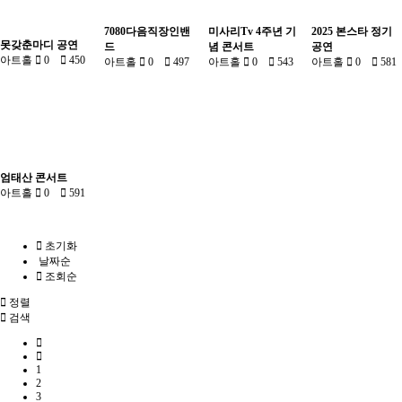
7080다음직장인밴
미사리Tv 4주년 기
2025 본스타 정기
못갖춘마디 공연
드
념 콘서트
공연
아트홀
0
450
아트홀
0
497
아트홀
0
543
아트홀
0
581
엄태산 콘서트
아트홀
0
591
초기화
날짜순
조회순
정렬
검색
1
2
3