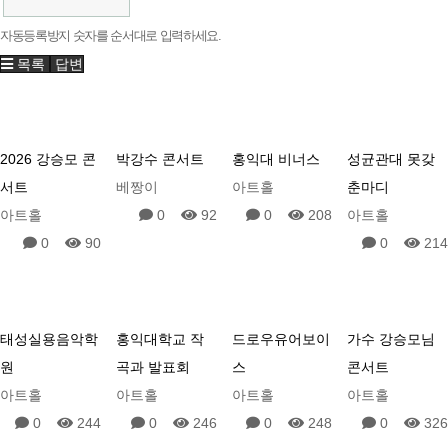
자동등록방지 숫자를 순서대로 입력하세요.
목록
답변
2026 강승모 콘
박강수 콘서트
홍익대 비너스
성균관대 못갖
서트
베짱이
아트홀
춘마디
아트홀
0
92
0
208
아트홀
0
90
0
214
태성실용음악학
홍익대학교 작
드로우유어보이
가수 강승모님
원
곡과 발표회
스
콘서트
아트홀
아트홀
아트홀
아트홀
0
244
0
246
0
248
0
326