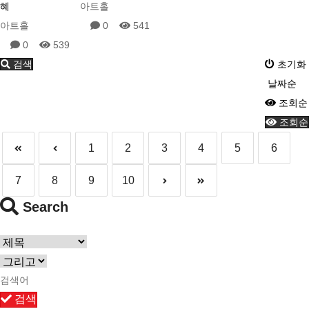
혜
아트홀
아트홀
0
541
0
539
검색
초기화
날짜순
조회순
조회순
1
2
3
4
5
6
7
8
9
10
Search
검색