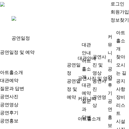
로그인
회원가입
정보찾기
아트
커
공연일정
홀소
대관
뮤
개
공연일정 및 예약
안내
니
공연사
찾아
대관안내
아트
티
공연일
진 및
오시
홀소
공
아트홀소개
정
영상
는 길
개
연
공연사진 및 영상
대관예약
공연일
공연사
공지
대관
후
질문과 답변
정 및
진
사항
예약
기
공연사진
예약
공연영
장비
커뮤니티
질문
공
공연영상
상
리스
과
연
공연후기
트
답변
홍
아트홀소개
공연홍보
시설
보