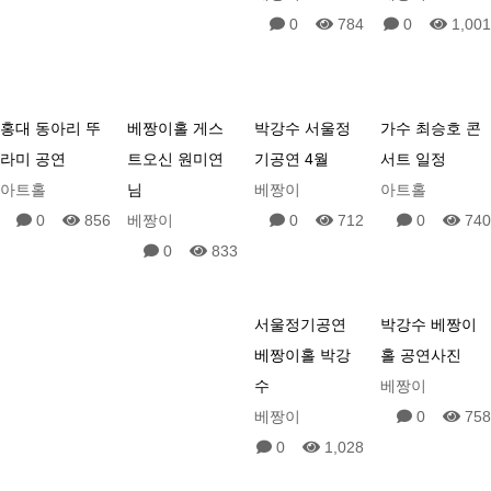
0
784
0
1,001
홍대 동아리 뚜
베짱이홀 게스
박강수 서울정
가수 최승호 콘
라미 공연
트오신 원미연
기공연 4월
서트 일정
아트홀
님
베짱이
아트홀
0
856
베짱이
0
712
0
740
0
833
서울정기공연
박강수 베짱이
베짱이홀 박강
홀 공연사진
수
베짱이
베짱이
0
758
0
1,028