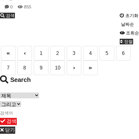
0
855
검색
초기화
날짜순
조회순
정렬
1
2
3
4
5
6
7
8
9
10
Search
검색
닫기