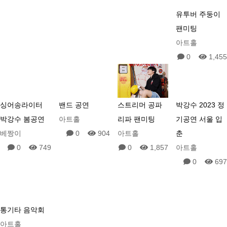
유투버 주둥이
팬미팅
아트홀
0
1,455
싱어송라이터
밴드 공연
스트리머 공파
박강수 2023 정
박강수 봄공연
아트홀
리파 팬미팅
기공연 서울 입
베짱이
0
904
아트홀
춘
0
749
0
1,857
아트홀
0
697
통기타 음악회
아트홀