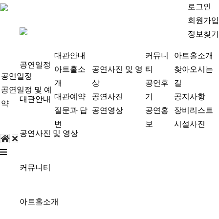
로그인
회원가입
정보찾기
대관안내
커뮤니
아트홀소개
공연일정
아트홀소
공연사진 및 영
티
찾아오시는
공연일정
개
상
공연후
길
공연일정 및 예
대관예약
공연사진
기
공지사항
대관안내
약
질문과 답
공연영상
공연홍
장비리스트
변
보
시설사진
공연사진 및 영상
커뮤니티
아트홀소개