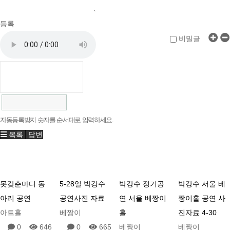
등록
비밀글
자동등록방지 숫자를 순서대로 입력하세요.
목록
답변
못갖춘마디 동
5-28일 박강수
박강수 정기공
박강수 서울 베
아리 공연
공연사진 자료
연 서울 베짱이
짱이홀 공연 사
아트홀
베짱이
홀
진자료 4-30
0
646
0
665
베짱이
베짱이