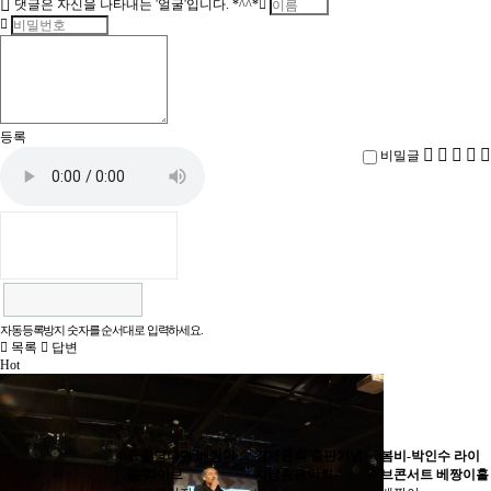
댓글은 자신을 나타내는 '얼굴'입니다. *^^*
등록
비밀글
자동등록방지 숫자를 순서대로 입력하세요.
목록
답변
Hot
요술당나귀 베짱이
강제윤의 출판기념
봄비-박인수 라이
홀 라이브
시낭송음악회
브콘서트 베짱이홀