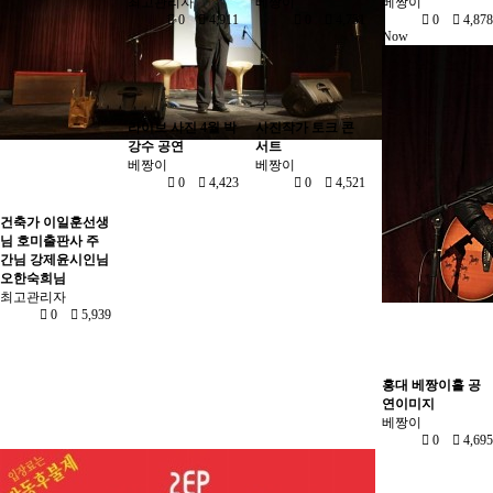
최고관리자
베짱이
베짱이
0
4,911
0
4,751
0
4,878
Now
라이브 사진 4월 박
사진작가 토크 콘
강수 공연
서트
베짱이
베짱이
0
4,423
0
4,521
건축가 이일훈선생
님 호미출판사 주
간님 강제윤시인님
오한숙희님
최고관리자
0
5,939
홍대 베짱이홀 공
연이미지
베짱이
0
4,695