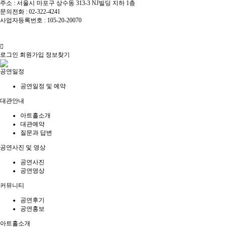
주소 : 서울시 마포구 상수동 313-3 NJ빌딩 지하 1층
문의전화 : 02-322-4241
사업자등록번호 : 105-20-20070
개인정보관리책임자 : 한경진 / 이메일 : singer1003@hanmail.net
베짱이홀 © All Rights Reserved.
로그인
회원가입
정보찾기
공연일정
공연일정 및 예약
대관안내
아트홀소개
대관예약
질문과 답변
공연사진 및 영상
공연사진
공연영상
커뮤니티
공연후기
공연홍보
아트홀소개