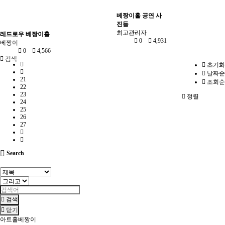
베짱이홀 공연 사
진들
최고관리자
레드로우 베짱이홀
0
4,931
베짱이
0
4,566
검색
초기화
날짜순
21
조회순
22
23
정렬
24
25
26
27
Search
검색
닫기
아트홀베짱이