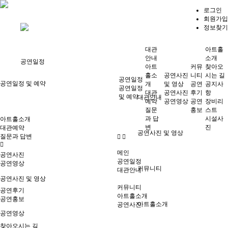
로그인
회원가입
정보찾기
대관
아트홀
안내
소개
공연일정
아트
커뮤
찾아오
홀소
공연사진
니티
시는 길
공연일정
공연일정 및 예약
개
및 영상
공연
공지사
공연일정
대관
공연사진
후기
항
및 예약
대관안내
예약
공연영상
공연
장비리
질문
홍보
스트
과 답
시설사
아트홀소개
변
진
대관예약
공연사진 및 영상
질문과 답변
메인
공연사진
공연일정
공연영상
커뮤니티
대관안내
공연사진 및 영상
커뮤니티
공연후기
아트홀소개
공연홍보
아트홀소개
공연사진
공연영상
찾아오시는 길