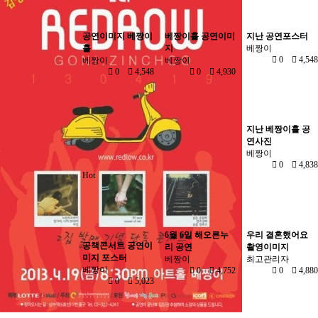
공연이미지 베짱이
베짱이홀 공연이미
지난 공연포스터
홀
지
베짱이
0
4,548
베짱이
베짱이
0
4,548
0
4,930
지난 베짱이홀 공
연사진
베짱이
0
4,838
Hot
6월 6일 해오른누
우리 결혼했어요
공책콘서트 공연이
리 공연
촬영이미지
미지 포스터
베짱이
최고관리자
베짱이
0
4,752
0
4,880
0
5,023