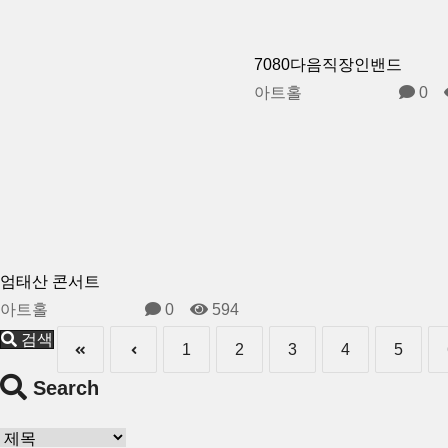
7080다음직장인밴드
아트홀
0
엄태산 콘서트
아트홀
0
594
검색
1
2
3
4
5
Search