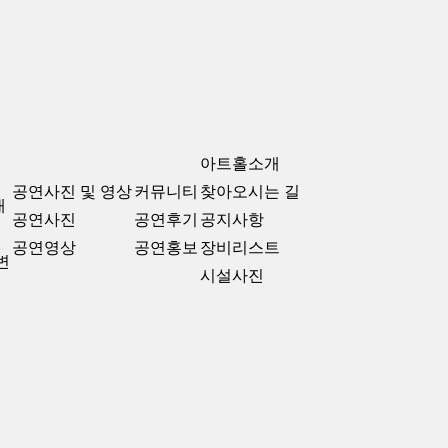
아트홀소개
공연사진 및 영상
커뮤니티
찾아오시는 길
개
공연사진
공연후기
공지사항
공연영상
공연홍보
장비리스트
변
시설사진