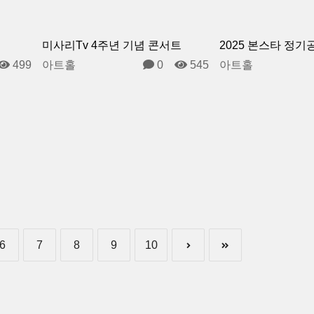
미사리Tv 4주년 기념 콘서트
2025 본스타 정기
499
아트홀
0
545
아트홀
6
7
8
9
10