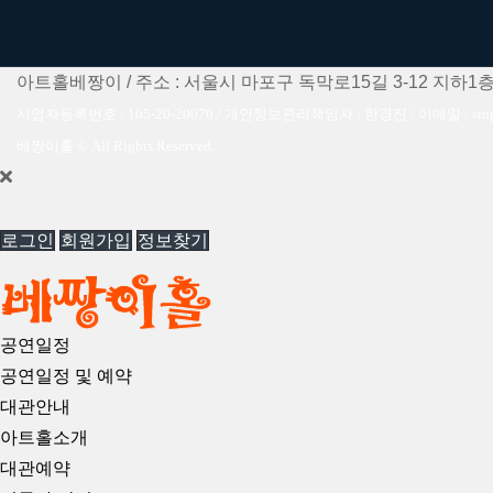
아트홀베짱이 / 주소 : 서울시 마포구 독막로15길 3-12 지하1층 아
사업자등록번호 : 105-20-20070 / 개인정보관리책임자 : 한경진 / 이메일 : singer
베짱이홀 © All Rights Reserved.
로그인
회원가입
정보찾기
공연일정
공연일정 및 예약
대관안내
아트홀소개
대관예약