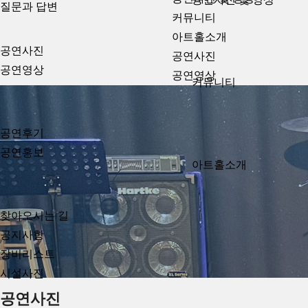
질문과 답변
커뮤니티
아트홀소개
공연사진
공연사진
공연영상
공연영상
커뮤니티
공연후기
공연홍보
아트홀소개
찾아오시는 길
공지사항
장비리스트
시설사진
Previous
Next
공연사진