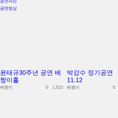
공연사진
공연영상
윤태규30주년 공연 베
박강수 정기공연
짱이홀
11.12
베짱이
0
1,515
베짱이