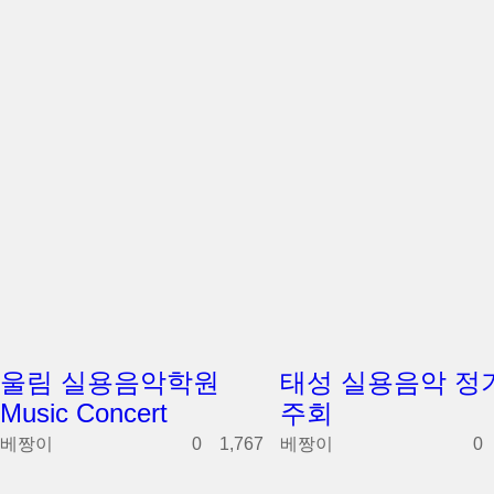
울림 실용음악학원
태성 실용음악 정
Music Concert
주회
베짱이
0
1,767
베짱이