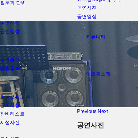
질문과 답변
공연사진
공연영상
공연사진
공연영상
커뮤니티
공연후기
공연홍보
아트홀소개
찾아오시는 길
공지사항
Previous
Next
장비리스트
시설사진
공연사진