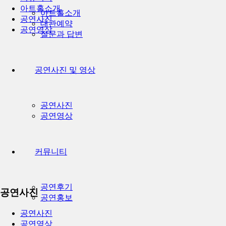
아트홀소개
아트홀소개
공연사진
대관예약
공연영상
질문과 답변
공연사진 및 영상
공연사진
공연영상
커뮤니티
Previous
Next
공연후기
공연사진
공연홍보
공연사진
공연영상