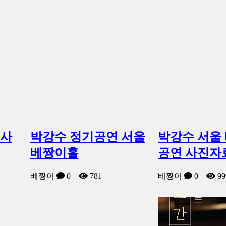
연사
박강수 정기공연 서울
박강수 서울
베짱이홀
공연 사진자료 
베짱이
0
781
베짱이
0
99