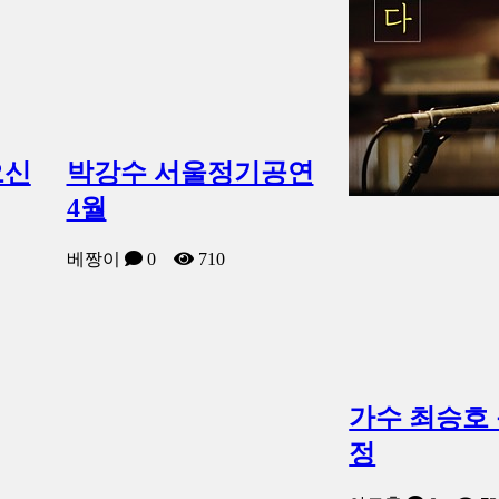
오신
박강수 서울정기공연
4월
베짱이
0
710
가수 최승호
정