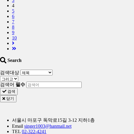
3
4
5
6
7
8
9
10
Search
검색대상
검색어
필수
검색
닫기
서울시 마포구 독막로15길 3-12 지하1층
Email
singer1003@hanmail.net
TEL
02-322-4241