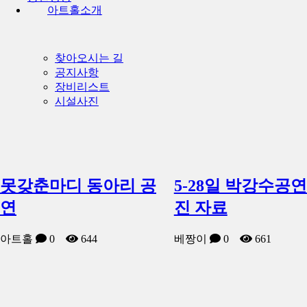
아트홀소개
찾아오시는 길
공지사항
장비리스트
시설사진
못갖춘마디 동아리 공
5-28일 박강수공
연
진 자료
아트홀
0
644
베짱이
0
661