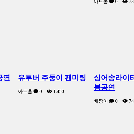
아트홀
0
73
공연
유투버 주둥이 팬미팅
싱어송라이터
봄공연
아트홀
0
1,450
베짱이
0
74