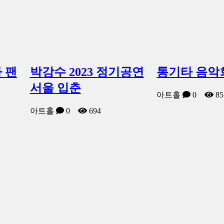
 팬
박강수 2023 정기공연
통기타 음악
서울 입춘
아트홀
0
85
아트홀
0
694