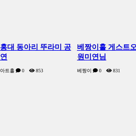
홍대 동아리 뚜라미 공
베짱이홀 게스트
연
원미연님
아트홀
0
853
베짱이
0
831