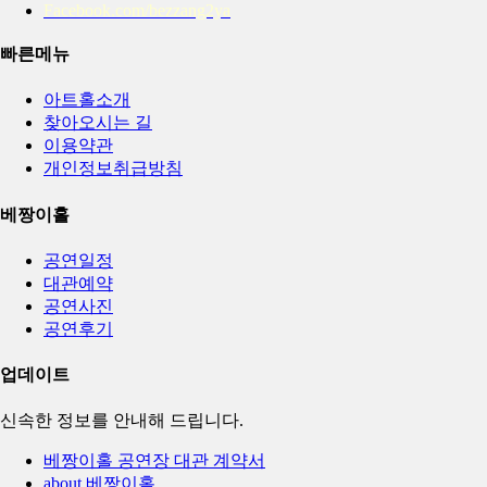
Facebook.com/bezzang2ya
빠른메뉴
아트홀소개
찾아오시는 길
이용약관
개인정보취급방침
베짱이홀
공연일정
대관예약
공연사진
공연후기
업데이트
신속한 정보를 안내해 드립니다.
베짱이홀 공연장 대관 계약서
about 베짱이홀