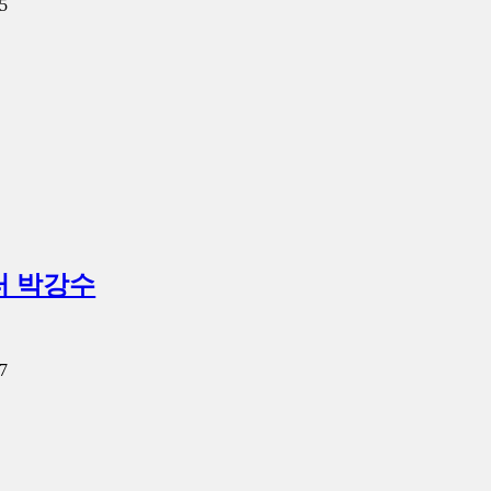
5
 박강수
7