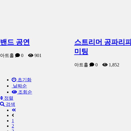
밴드 공연
스트리머 공파리파
미팅
아트홀
0
901
아트홀
0
1,852
초기화
날짜순
조회순
정렬
검색
1
2