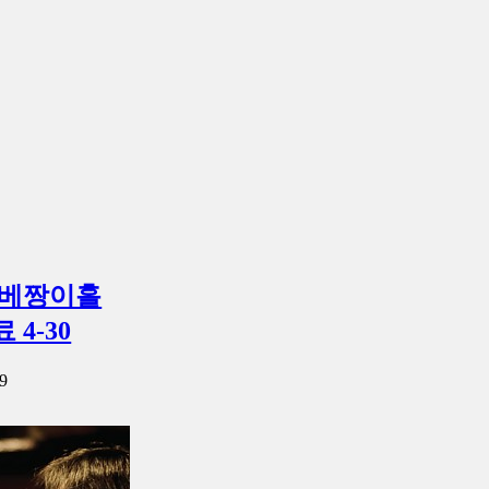
 베짱이홀
4-30
9